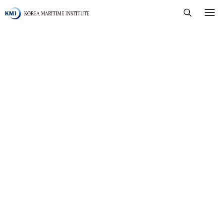
Body
Header
닫기