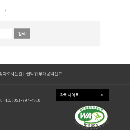
7
찾아오시는길
권익위 부패공익신고
관련사이트
스 : 051-797-4810