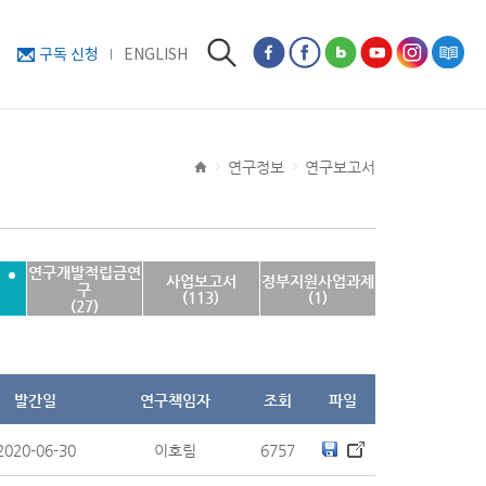
구독 신청
ENGLISH
연구정보
연구보고서
연구개발적립금연
사업보고서
정부지원사업과제
구
(113)
(1)
(27)
발간일
연구책임자
조회
파일
2020-06-30
이호림
6757