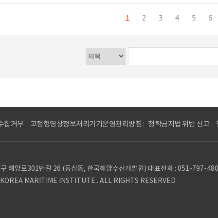
1
2
3
4
5
6
수집거부
고정형영상정보처리기기운영관리방침
청탁금지법 위반 신고
 해양로301번길 26 (동삼동, 한국해양수산개발원) 대표전화 : 051-797-4800 팩
 KOREA MARITIME INSTITUTE.. ALL RIGHTS RESERVED