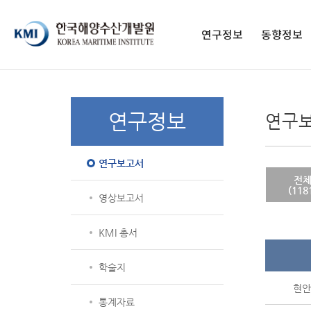
페이스북 페이지
페이스북 프로필
네이버블로그
유튜브
인스타그램
전자도서관
연구정보
동향정보
연구보고서
구독 신청
영상보고서
발간 간행물
연구정보
연구
KMI 총서
종간 간행물
학술지
연구보고서
통계자료
전
해양교육 교재
(118
영상보고서
KMI 총서
학술지
현안 
통계자료