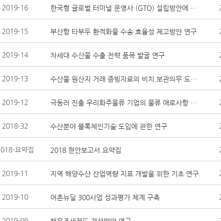
2019-16
한국형 글로벌 터미널 운영사 (GTO) 설립방안에 관한 연구
2019-15
부산항 타부두 환적화물 수송 효율성 제고방안 연구
2019-14
차세대 수산물 수출 전략 품목 발굴 연구
2019-13
수산물 원산지 거래 증빙자료의 비치.보관의무 도입방안 연구
2019-12
극동러 진출 우리화주물류 기업의 물류 애로사항 분석 및 개선 방안
2018-32
수산분야 블록체인기술 도입에 관한 연구
2018-요약집
2018 현안보고서 요약집
2019-11
지역 해양수산 산업역량 지표 개발을 위한 기초 연구
2019-10
어촌뉴딜 300사업 성과평가 체계 구축
2019-09
해운조세제도 개선방안 연구