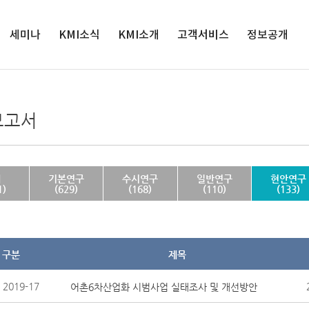
세미나
KMI소식
검색
KMI소개
고객서비스
정보공개
세미나
인재채용
원장실
서비스정책
정보공개
해양수산 전
공지사항
연혁
연구과제제안
공공데이터 개
보고서
망대회
방
입찰공고
경영목표
클린신고센터
해양정책포
경영공시
보도자료
연구사업
발간자료 구독안
럼
내
사업실명제
영상보도
조직도
체
기본연구
수시연구
일반연구
현안연구
윤리경영
1)
(629)
(168)
(110)
(133)
인권경영
클린신고센터
KMI 홍보관
구분
제목
오시는 길
2019-17
어촌6차산업화 시범사업 실태조사 및 개선방안