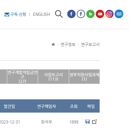
구독 신청
ENGLISH
연구정보
연구보고서
연구개발적립금연
사업보고서
정부지원사업과제
구
(113)
(1)
(27)
발간일
연구책임자
조회
파일
2023-12-31
최석우
1899