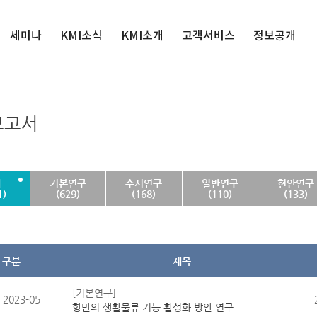
세미나
KMI소식
검색
KMI소개
고객서비스
정보공개
세미나
인재채용
원장실
서비스정책
정보공개
해양수산 전
공지사항
연혁
연구과제제안
공공데이터 개
보고서
망대회
방
입찰공고
경영목표
클린신고센터
해양정책포
경영공시
보도자료
연구사업
발간자료 구독안
럼
내
사업실명제
영상보도
조직도
체
기본연구
수시연구
일반연구
현안연구
윤리경영
1)
(629)
(168)
(110)
(133)
인권경영
클린신고센터
KMI 홍보관
구분
제목
오시는 길
[기본연구]
2023-05
항만의 생활물류 기능 활성화 방안 연구