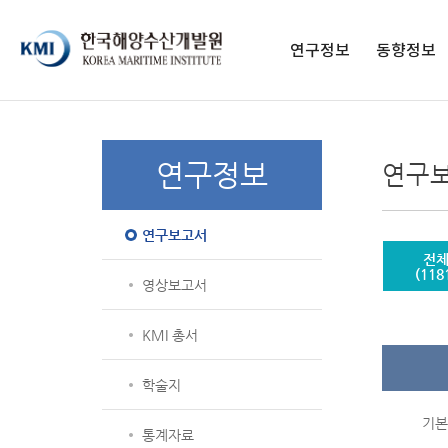
페이스북 페이지
페이스북 프로필
네이버블로그
유튜브
인스타그램
전자도서관
연구정보
동향정보
연구보고서
구독 신청
영상보고서
발간 간행물
연구정보
연구
KMI 총서
종간 간행물
학술지
연구보고서
통계자료
전
해양교육 교재
(118
영상보고서
KMI 총서
학술지
기본 
통계자료