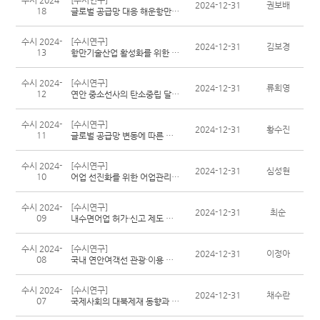
수시 2024-
[수시연구]
2024-12-31
권보배
18
글로벌 공급망 대응 해운항만물류 전문인력 양성 발전방안 연구
수시 2024-
[수시연구]
2024-12-31
김보경
13
항만기술산업 활성화를 위한 법제도 정비 방안 연구
수시 2024-
[수시연구]
2024-12-31
류희영
12
연안 중소선사의 탄소중립 달성을 위한 친환경정책 지원방안
수시 2024-
[수시연구]
2024-12-31
황수진
11
글로벌 공급망 변동에 따른 해운물류 지원방안
수시 2024-
[수시연구]
2024-12-31
심성현
10
어업 선진화를 위한 어업관리체계 개편 방안 연구
수시 2024-
[수시연구]
2024-12-31
최순
09
내수면어업 허가·신고 제도 개선방안 연구
수시 2024-
[수시연구]
2024-12-31
이정아
08
국내 연안여객선 관광·이용 활성화 방안 연구
수시 2024-
[수시연구]
2024-12-31
채수란
07
국제사회의 대북제재 동향과 우리의 대응:해양수산분야를 중심으로