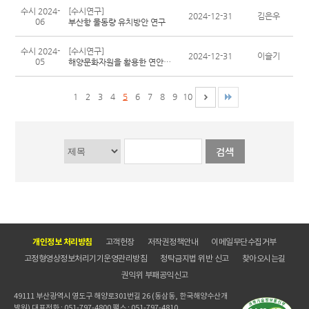
수시 2024-
[수시연구]
2024-12-31
김은우
06
부산항 물동량 유치방안 연구
수시 2024-
[수시연구]
2024-12-31
이슬기
05
해양문화자원을 활용한 연안도시활력 증진 방안 연구
1
2
3
4
5
6
7
8
9
10
개인정보 처리방침
고객헌장
저작권정책안내
이메일무단수집거부
고정형영상정보처리기기운영관리방침
청탁금지법 위반 신고
찾아오시는길
권익위 부패공익신고
49111 부산광역시 영도구 해양로301번길 26 (동삼동, 한국해양수산개
발원) 대표전화 : 051-797-4800 팩스 : 051-797-4810