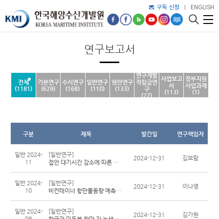
구독 신청
ENGLISH
연구보고서
연구개발
사업보고
정부지원
전체
기본연구
수시연구
일반연구
현안연구
적립금연
서
사업과제
(1181)
(629)
(168)
(110)
(133)
구
(113)
(1)
(27)
구분
제목
발간일
연구책임자
일반 2024-
[일반연구]
2024-12-31
김보람
11
접안 대기시간 감소에 따른 탄소집약도지수(CII) 변화 분석
일반 2024-
[일반연구]
2024-12-31
이나영
10
비컨테이너 항만물동량 예측모형 고도화 방안 연구(Ⅲ) - 철광석, 화학공업생산품, 기타광석, 잡화를 중심으로
일반 2024-
[일반연구]
2024-12-31
김가현
09
한국과 미동부 항만 간 녹색해운항로 구축방안 연구