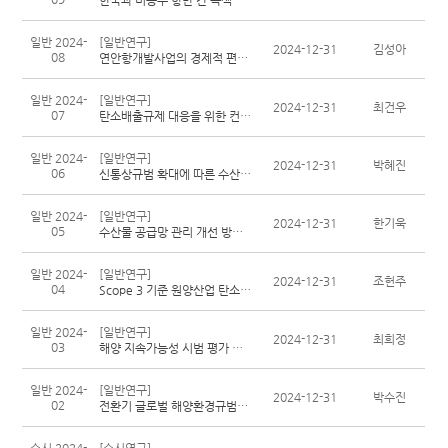
일반 2024-
[일반연구]
2024-12-31
김성아
08
연안항개발사업의 경제적 편익에 관한 연구
일반 2024-
[일반연구]
2024-12-31
최건우
07
탄소배출규제 대응을 위한 컨테이너선대 교체 수요 추정 연구
일반 2024-
[일반연구]
2024-12-31
박혜진
06
신통상규범 확대에 따른 수산분야 영향 및 대응방안
일반 2024-
[일반연구]
2024-12-31
한기욱
05
수산물 공급망 관리 개선 방안 연구(한·태 무역을 중심으로)
일반 2024-
[일반연구]
2024-12-31
조헌주
04
Scope 3 기준 원양산업 탄소배출추정 및 대응방안 연구 - 원양저연승어업을 중심으로
일반 2024-
[일반연구]
2024-12-31
최희정
03
해양 지속가능성 시범 평가 연구
일반 2024-
[일반연구]
2024-12-31
박수진
02
전환기 글로벌 해양환경규범의 대응력 강화 연구