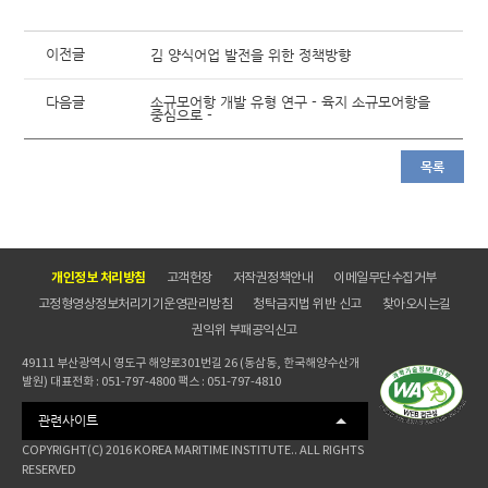
이전글
김 양식어업 발전을 위한 정책방향
다음글
소규모어항 개발 유형 연구 - 육지 소규모어항을
중심으로 -
목록
개인정보 처리방침
고객헌장
저작권정책안내
이메일무단수집거부
고정형영상정보처리기기운영관리방침
청탁금지법 위반 신고
찾아오시는길
권익위 부패공익신고
49111 부산광역시 영도구 해양로301번길 26 (동삼동, 한국해양수산개
발원) 대표전화 : 051-797-4800 팩스 : 051-797-4810
관련사이트
COPYRIGHT(C) 2016 KOREA MARITIME INSTITUTE.. ALL RIGHTS
RESERVED