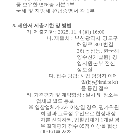
중 보유한 면허증 사본
1
부
국세 및 지방세 완납증명서 각
1
부
5.
제안서 제출기한 및 방법
가
.
제출기한
: 2025. 11. 4.(
화
) 16:00
나
.
제출처
:
부산광역시 영도구
해양로
301
번길
26(
동삼동
,
한국해
양수산개발원
)
경
영지원본부 전산
정보실
다
.
접수 방법
:
사업 담당자 이메
일
(hjy@kmi.re.kr)
을 통한 접수
라
.
가격평가 및 계약협상
:
일시 및 장소는
업체별 별도 통보
※
입찰업체가
2
개 이상일 경우
,
평가위원
회 결과 고득점 우선으로 협상대상
자를 선정하되
,
입찰업체가
1
개일 경
우 절대평가 점수
85
점 이상을 협상
대상자로 선정