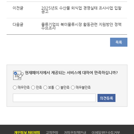
이전글
2025년도 수산물 외식업 경영실태 조사사업 입찰
공고
다음글
물류기업의 북미물류시장 활동관련 지원방안 정책
수요조사
목록
현재페이지에서 제공되는 서비스에 대하여 만족하십니까?
매우만족
만족
보통
불만족
매우불만족
개인정보 처리방침
고객헌장
저작권정책안내
이메일무단수집거부