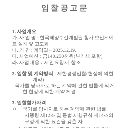
입 찰 공 고 문
1.
사업개요
가
.
사
업
명
:
한국해양수산개발원 청사 보안게이
트 설치 및 고도화
나
.
기 간
:
계약일
~ 2025.12.19.
다
.
사업예산
:
금
140,250
천원
(
부가세 포함
)
라
.
사업내용
:
제안요청서 참조
2.
입찰 및 계약방식
:
제한경쟁입찰
(
협상에 의한
계약
)
-
국가를 당사자로 하는 계약에 관한 법률에 의거
한 협상에 의한 계약 체결
3.
입찰참가자격
ㅇ
「
국가를 당사자로 하는 계약에 관한 법률
」
시행령 제
12
조 및 동법 시행규칙 제
14
조의
규정에 의한 요건을 갖춘 자