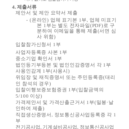
4.
제출서류
제안서 및 제안 요약서 제출
- (
온라인
)
업체 표기본
1
부
,
업체 미표기
본
1
부는 별도 전자파일
(PDF)
로 구
분하여 이메일을 통해 제출
(
서면 심
사 위함
)
입찰참가신청서
1
부
사업자등록증 사본
1
부
중소기업 확인서
1
부
법인등기부등본 및 법인인감증명서 각
1
부
사용인감계
1
부
(
사용시
)
위임장 및 재직증명서 또는 주민등록증
(
대리
인 참석의 경우
)
입찰이행보증보험증권
1
부
(
입찰금액의
5/100
이상
)
가격제안서 및 가격산출근거서
1
부
(
밀봉
·
날
인하여 제출
)
직접생산증명서
,
정보통신공사업등록증 각
1
부
전기공사업
,
기계설비공사업
,
정보통신공사업