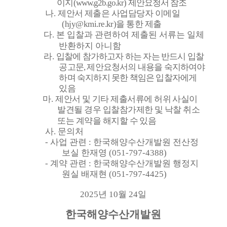
이지
(www.g2b.go.kr)
제안요청서 참조
나
.
제안서 제출은 사업담당자 이메일
(hjy@kmi.re.kr)
을 통한 제출
다
.
본 입찰과 관련하여 제출된 서류는 일체
반환하지 아니함
라
.
입찰에 참가하고자 하는 자는 반드시 입찰
공고문
,
제안요청서의 내용을 숙지하여야
하며 숙지하지 못한 책임은 입찰자에게
있음
마
.
제안서 및 기타 제출서류에 허위 사실이
발견될 경우 입찰참가제한 및 낙찰 취소
또는 계약을 해지할 수 있음
사
.
문의처
-
사업 관련
:
한국해양수산개발원 전산정
보실 한재영
(051-797-4388)
-
계약 관련
:
한국해양수산개발원 행정지
원실 배재현
(051-797-4425)
2025
년
10
월
24
일
한국해양수산개발원