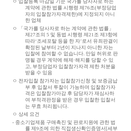
ㅇ
입찰등록 마감일 기준 국가를 당사자로 하는
계약에 관한 법률 시행령 제
76
조
(
부정당업
자의 입찰참가자격제한
)
에 지정되지 아니
한 업체
ㅇ
「
국가를 당사자로 하는 계약에 관한 법률
」
제
27
조의
5
및 동법 시행령 제
21
조 제
3
항에
따라
‘
조세포탈 등을 한 자
’
로서 유죄판결이
확정된 날부터
2
년이 지나지 아니한 자는
입찰에 참여할 수 없습니다
.
만일 허위로 판
명될 경우 계약에 해제
·
해지를 당할 수 있
고
,
부정당업자 입찰참가자격 제한 처분을
받을 수 있음
ㅇ
전자입찰 참가자는 입찰참가신청 및 보증금납
부 후 입찰서 투찰이 가능하며 입찰참가자
격은 입찰참가마감 후 담당자가 재심사하
여 부적격판정을 받은 경우 입찰한 입찰서
는 무효 처리됩니다
.
ㅇ
상세 요건
-
중소기업제품 구매촉진 및 판로지원에 관한 법
률 제
9
조에 의한 직접생산확인증명서
[
세부