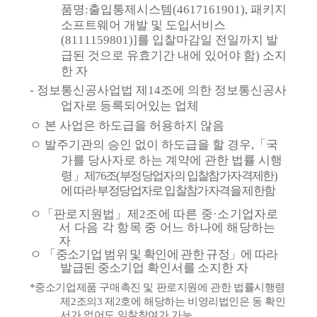
품명
:
출입통제시스템
(4617161901),
패키지
소프트웨어 개발 및 도입서비스
(8111159801)]
를 입찰마감일 전일까지 발
급된 것으로 유효기간 내에 있어야 함
)
소지
한 자
-
정보통신공사업법 제
14
조에 의한 정보통신공사
업자로 등록되어있는 업체
ㅇ
본 사업은 하도급을 허용하지 않음
ㅇ
발주기관의 승인 없이 하도급을 할 경우
,
「
국
가를 당사자로 하는 계약에 관한 법률 시행
령
」
제
76
조
(
부정당업자의 입찰참가자격제한
)
에 따라 부정당업자로 입찰참가자격을 제한함
ㅇ
「
판로지원법
」
제
2
조에 따른 중
·
소기업자로
서 다음 각 항목 중 어느 하나에 해당하는
자
ㅇ
「
중소기업 범위 및 확인에 관한 규정
」
에 따라
발급된 중소기업
확인서를 소지한 자
*
중소기업제품 구매촉진 및 판로지원에 관한 법률시행령
제
2
조의
3
제
2
호에 해당하는 비영리법인은 동 확인
서가 없어도 임찰참여가 가능