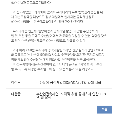
(KOICA)과 공동으로 개최한다.
이 심포지엄은 국제사회에 있어서 우리나라의 우호 협력관계 증진을 위
해 개발도상국을 대상으로 정부 차원에서 실시하는 공적개발원조
(ODA) 사업을 수산분야로 확대하기 위해 마련한 것이다.
우리나라는 연근해․원양어업과 양식기술 발전, 다양한 수산정책 개
발 및 추진 등을 토대로 수산분야에서 개도국을 지원할 수 있는 역량을 갖추
고 있어 수산분야는 새로운 ODA 사업으로 적합할 수 있다.
이에 따라 KMI는 우리나라 공적개발원조사업 전담 실시기관인 KOICA
와 공동으로 ‘수산분야 국제협력사업의 추진방향과 과제’를 주제로 심포지
엄을 개최하여 수산분야 대외 원조사업 추진방안을 적극 모색한다.
이 심포지엄에서는 수산분야에 있어서 대외 공적원조사업을 적극 추진
할 수 있도록 다양한 주제발표와 심도 있는 토론이 있을 예정이다.
이전글
수산분야 공적개발원조(ODA) 사업 확대 시급
다음글
수산업관측사업, 사회적 후생 증대효과 연간 118
억 원 달해
목록