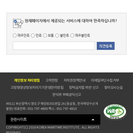
현재페이지에서 제공되는 서비스에 대하여 만족하십니까?
매우만족
만족
보통
불만족
매우불만족
개인정보 처리방침
고객헌장
저작권정책안내
이메일무단수집거부
고정형영상정보처리기기운영관리방침
청탁금지법 위반 신고
찾아오시는길
권익위 부패공익신고
49111 부산광역시 영도구 해양로301번길 26 (동삼동, 한국해양수산개
발원) 대표전화 : 051-797-4800 팩스 : 051-797-4810
관련사이트
COPYRIGHT(C) 2016 KOREA MARITIME INSTITUTE.. ALL RIGHTS
RESERVED