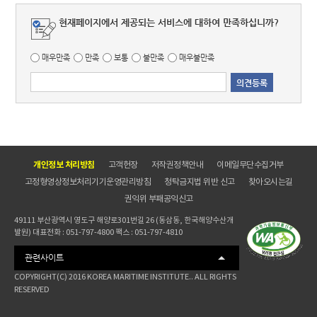
현재페이지에서 제공되는 서비스에 대하여 만족하십니까?
매우만족
만족
보통
불만족
매우불만족
개인정보 처리방침
고객헌장
저작권정책안내
이메일무단수집거부
고정형영상정보처리기기운영관리방침
청탁금지법 위반 신고
찾아오시는길
권익위 부패공익신고
49111 부산광역시 영도구 해양로301번길 26 (동삼동, 한국해양수산개
발원) 대표전화 : 051-797-4800 팩스 : 051-797-4810
관련사이트
COPYRIGHT(C) 2016 KOREA MARITIME INSTITUTE.. ALL RIGHTS
RESERVED