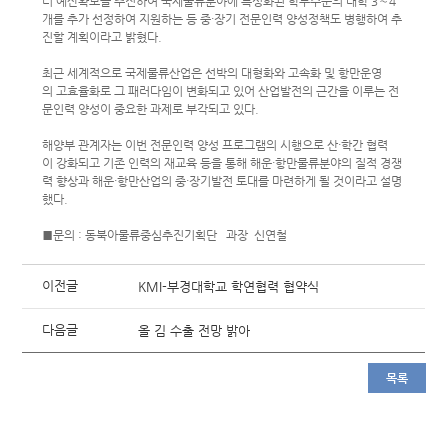
터 예산확보를 추진하여 국제물류분야에 특성화된 학부수준의 대학 3～4
개를 추가 선정하여 지원하는 등 중·장기 전문인력 양성정책도 병행하여 추
진할 계획이라고 밝혔다.
최근 세계적으로 국제물류산업은 선박의 대형화와 고속화 및 항만운영
의 고효율화로 그 패러다임이 변화되고 있어 산업발전의 근간을 이루는 전
문인력 양성이 중요한 과제로 부각되고 있다.
해양부 관계자는 이번 전문인력 양성 프로그램의 시행으로 산·학간 협력
이 강화되고 기존 인력의 재교육 등을 통해 해운·항만물류분야의 질적 경쟁
력 향상과 해운·항만산업의 중·장기발전 토대를 마련하게 될 것이라고 설명
했다.
■문의 : 동북아물류중심추진기획단 과장 신연철
이전글
KMI-부경대학교 학연협력 협약식
다음글
올 김 수출 전망 밝아
목록