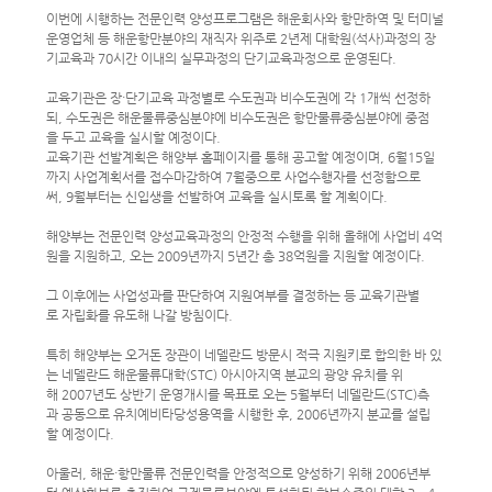
이번에 시행하는 전문인력 양성프로그램은 해운회사와 항만하역 및 터미널
운영업체 등 해운항만분야의 재직자 위주로 2년제 대학원(석사)과정의 장
기교육과 70시간 이내의 실무과정의 단기교육과정으로 운영된다.
교육기관은 장·단기교육 과정별로 수도권과 비수도권에 각 1개씩 선정하
되, 수도권은 해운물류중심분야에 비수도권은 항만물류중심분야에 중점
을 두고 교육을 실시할 예정이다.
교육기관 선발계획은 해양부 홈페이지를 통해 공고할 예정이며, 6월15일
까지 사업계획서를 접수마감하여 7월중으로 사업수행자를 선정함으로
써, 9월부터는 신입생을 선발하여 교육을 실시토록 할 계획이다.
해양부는 전문인력 양성교육과정의 안정적 수행을 위해 올해에 사업비 4억
원을 지원하고, 오는 2009년까지 5년간 총 38억원을 지원할 예정이다.
그 이후에는 사업성과를 판단하여 지원여부를 결정하는 등 교육기관별
로 자립화를 유도해 나갈 방침이다.
특히 해양부는 오거돈 장관이 네델란드 방문시 적극 지원키로 합의한 바 있
는 네델란드 해운물류대학(STC) 아시아지역 분교의 광양 유치를 위
해 2007년도 상반기 운영개시를 목표로 오는 5월부터 네델란드(STC)측
과 공동으로 유치예비타당성용역을 시행한 후, 2006년까지 분교를 설립
할 예정이다.
아울러, 해운·항만물류 전문인력을 안정적으로 양성하기 위해 2006년부