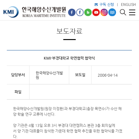
구독 신청
ENGLISH
보도자료
KMI-부경대학교 학연협력 협약식
한국해양수산개발
담당부서
보도일
2006-04-14
원
파일
한국해양수산개발원(원장 이정환)과 부경대학교(총장 목연수)가 수산 해
양 학술 연구 교류에 나선다.
양 기관은 4월 13일 오후 3시 부경대 대연캠퍼스 본관 3층 회의실에
서 양 기관 대표들이 참석한 가운데 학연 협력 추진을 위한 협약식을 가졌
다.