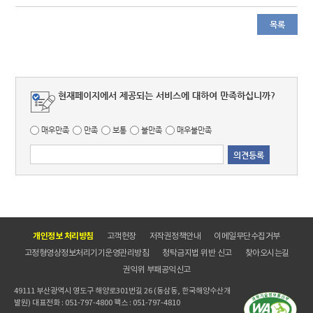
목록
현재페이지에서 제공되는 서비스에 대하여 만족하십니까?
매우만족
만족
보통
불만족
매우불만족
개인정보 처리방침
고객헌장
저작권정책안내
이메일무단수집거부
고정형영상정보처리기기운영관리방침
청탁금지법 위반 신고
찾아오시는길
권익위 부패공익신고
49111 부산광역시 영도구 해양로301번길 26 (동삼동, 한국해양수산개
발원) 대표전화 : 051-797-4800 팩스 : 051-797-4810