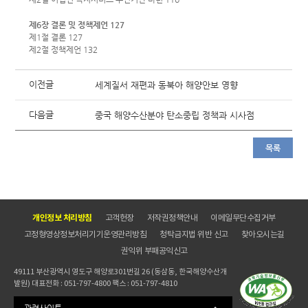
제6장 결론 및 정책제언 127
제1절 결론 127
제2절 정책제언 132
이전글
세계질서 재편과 동북아 해양안보 영향
다음글
중국 해양수산분야 탄소중립 정책과 시사점
목록
개인정보 처리방침
고객헌장
저작권정책안내
이메일무단수집거부
고정형영상정보처리기기운영관리방침
청탁금지법 위반 신고
찾아오시는길
권익위 부패공익신고
49111 부산광역시 영도구 해양로301번길 26 (동삼동, 한국해양수산개
발원) 대표전화 : 051-797-4800 팩스 : 051-797-4810