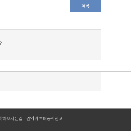
목록
?
찾아오시는길
권익위 부패공익신고