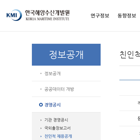
페이스북 페이지
페이스북 프로필
네이버블로그
유튜브
인스타그램
전자도서관
연구정보
동향정보
연구보고서
구독 신청
영상보고서
발간 간행물
정보공개
친인척
KMI 총서
종간 간행물
학술지
정보공개
통계자료
해양교육 교재
공공데이터 개방
경영공시
기관 경영공시
국외출장보고서
친인척 채용공개