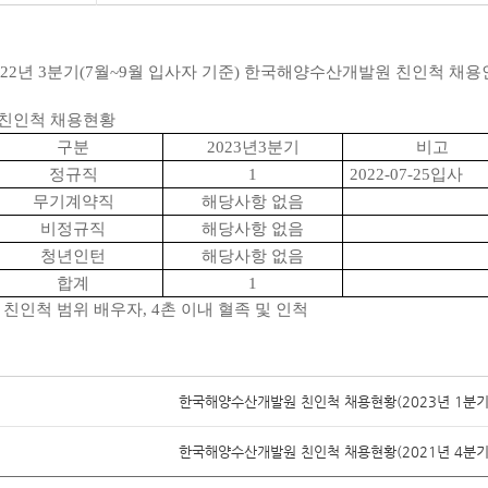
22
년
3
분기
(7
월
~9
월 입사자 기준
)
한국해양수산개발원 친인척 채용
친인척 채용현황
구분
2023
년
3
분기
비고
정규직
1
2022-07-25
입사
무기계약직
해당사항 없음
비정규직
해당사항 없음
청년인턴
해당사항 없음
합계
1
※
친인척 범위 배우자
, 4
촌 이내 혈족 및 인척
한국해양수산개발원 친인척 채용현황(2023년 1분기
한국해양수산개발원 친인척 채용현황(2021년 4분기