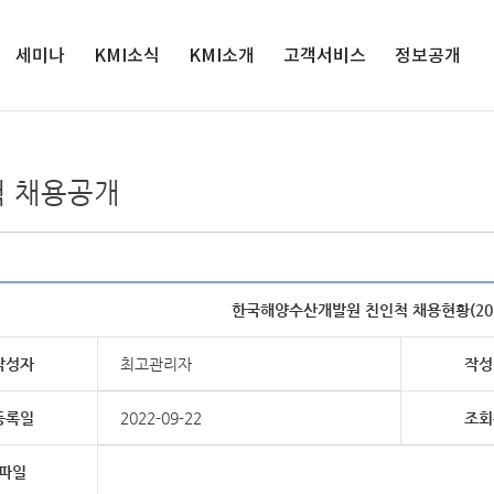
세미나
KMI소식
검색
KMI소개
고객서비스
정보공개
세미나
인재채용
원장실
서비스정책
정보공개
해양수산 전
공지사항
연혁
연구과제제안
공공데이터 개
 채용공개
망대회
방
입찰공고
경영목표
클린신고센터
해양정책포
경영공시
보도자료
연구사업
발간자료 구독안
럼
내
사업실명제
영상보도
조직도
윤리경영
한국해양수산개발원 친인척 채용현황(202
인권경영
클린신고센터
작성자
최고관리자
작성
KMI 홍보관
등록일
2022-09-22
조회
오시는 길
파일