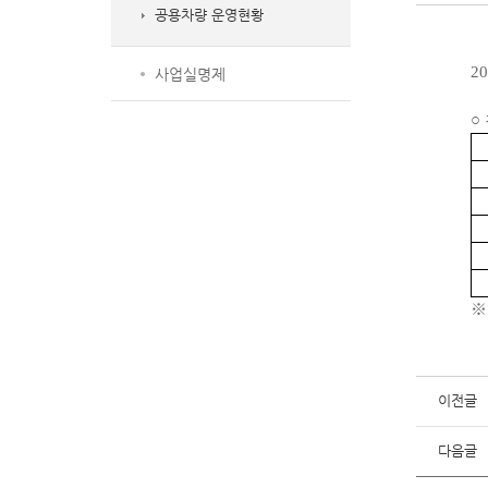
공용차량 운영현황
20
사업실명제
○
이전글
다음글