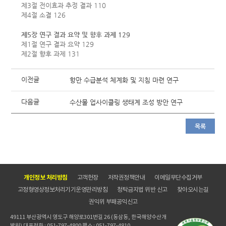
제3절 전이효과 추정 결과 110
제4절 소결 126
제5장 연구 결과 요약 및 향후 과제 129
제1절 연구 결과 요약 129
제2절 향후 과제 131
이전글
항만 수급분석 체계화 및 지침 마련 연구
다음글
수산물 업사이클링 생태계 조성 방안 연구
목록
개인정보 처리방침
고객헌장
저작권정책안내
이메일무단수집거부
고정형영상정보처리기기운영관리방침
청탁금지법 위반 신고
찾아오시는길
권익위 부패공익신고
49111 부산광역시 영도구 해양로301번길 26 (동삼동, 한국해양수산개
발원) 대표전화 : 051-797-4800 팩스 : 051-797-4810