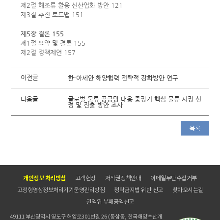
제2절 해조류 활용 신산업화 방안 121
제3절 추진 로드맵 151
제5장 결론 155
제1절 요약 및 결론 155
제2절 정책제언 157
이전글
한-아세안 해양협력 전략적 강화방안 연구
다음글
글로벌 물류 공급망 대응 중장기 핵심 물류 시장 선
정 및 진출 방안 조사
목록
개인정보 처리방침
고객헌장
저작권정책안내
이메일무단수집거부
고정형영상정보처리기기운영관리방침
청탁금지법 위반 신고
찾아오시는길
권익위 부패공익신고
49111 부산광역시 영도구 해양로301번길 26 (동삼동, 한국해양수산개