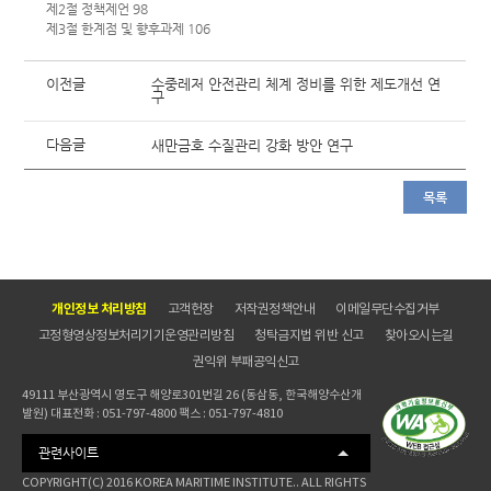
제2절 정책제언 98
제3절 한계점 및 향후과제 106
이전글
수중레저 안전관리 체계 정비를 위한 제도개선 연
구
다음글
새만금호 수질관리 강화 방안 연구
목록
개인정보 처리방침
고객헌장
저작권정책안내
이메일무단수집거부
고정형영상정보처리기기운영관리방침
청탁금지법 위반 신고
찾아오시는길
권익위 부패공익신고
49111 부산광역시 영도구 해양로301번길 26 (동삼동, 한국해양수산개
발원) 대표전화 : 051-797-4800 팩스 : 051-797-4810
관련사이트
COPYRIGHT(C) 2016 KOREA MARITIME INSTITUTE.. ALL RIGHTS