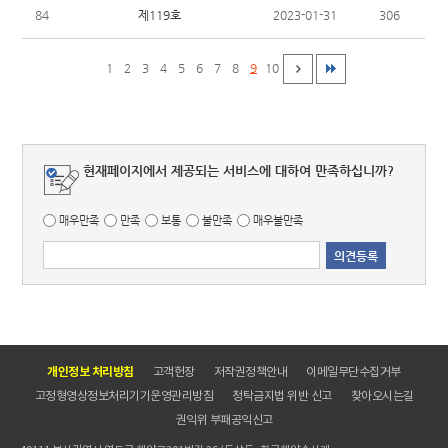
제119호
84
2023-01-31
306
1
2
3
4
5
6
7
8
9
10
현재페이지에서 제공되는 서비스에 대하여 만족하십니까?
매우만족
만족
보통
불만족
매우불만족
개인정보 처리방침
고객헌장
저작권정책안내
이메일무단수집거부
고정형영상정보처리기기운영관리방침
청탁금지법 위반 신고
찾아오시는길
권익위 부패공익신고