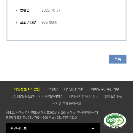
2025-10-31
발행일
955 (934)
조회 / 다운
목록
개인정보 처리방침
고객헌장
저작권정책안내
이메일무단수집거부
고정형영상정보처리기기운영관리방침
청탁금지법 위반 신고
찾아오시는길
권익위 부패공익신고
49111 부산광역시 영도구 해양로301번길 26 (동삼동, 한국해양수산개
발원) 대표전화 : 051-797-4800 팩스 : 051-797-4810
관련사이트