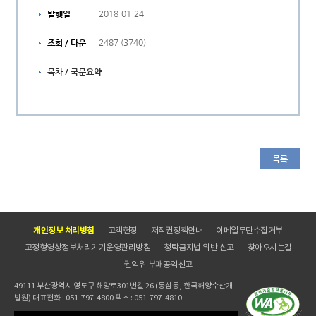
2018-01-24
발행일
2487 (3740)
조회 / 다운
목차 / 국문요약
목록
개인정보 처리방침
고객헌장
저작권정책안내
이메일무단수집거부
고정형영상정보처리기기운영관리방침
청탁금지법 위반 신고
찾아오시는길
권익위 부패공익신고
49111 부산광역시 영도구 해양로301번길 26 (동삼동, 한국해양수산개
발원) 대표전화 : 051-797-4800 팩스 : 051-797-4810