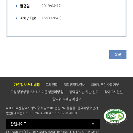
2019-04-17
발행일
1653 (2643)
조회 / 다운
목록
개인정보 처리방침
고객헌장
저작권정책안내
이메일무단수집거부
고정형영상정보처리기기운영관리방침
청탁금지법 위반 신고
찾아오시는길
권익위 부패공익신고
49111 부산광역시 영도구 해양로301번길 26 (동삼동, 한국해양수산개
발원) 대표전화 : 051-797-4800 팩스 : 051-797-4810
관련사이트
COPYRIGHT(C) 2016 KOREA MARITIME INSTITUTE.. ALL RIGHTS