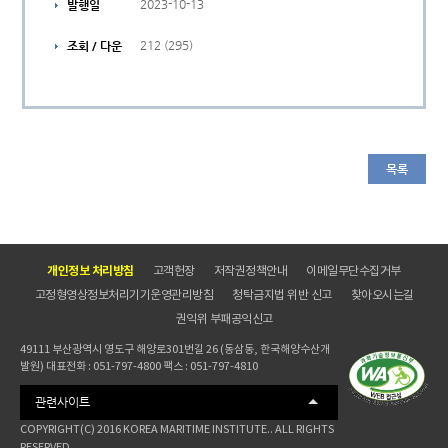
2023-10-13
발행일
212 (295)
조회 / 다운
목록
개인정보 처리방침
고객헌장
저작권정책안내
이메일무단수집거부
고정형영상정보처리기기운영관리방침
청탁금지법 위반 신고
찾아오시는길
권익위 부패공익신고
49111 부산광역시 영도구 해양로301번길 26 (동삼동, 한국해양수산개
발원) 대표전화 : 051-797-4800 팩스 : 051-797-4810
관련사이트
COPYRIGHT(C) 2016 KOREA MARITIME INSTITUTE.. ALL RIGHTS
RESERVED