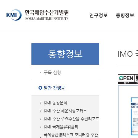
페이스북 페이지
페이스북 프로필
네이버블로그
유튜브
인스타그램
전자도서관
연구정보
동향정보
연구보고서
구독 신청
영상보고서
발간 간행물
동향정보
IMO
KMI 총서
종간 간행물
학술지
구독 신청
통계자료
해양교육 교재
발간 간행물
KMI 동향분석
KMI 주간 해운시장포커스
KMI 주간 주요수산물 수급리포트
KMI 국제물류위클리
국제공급망리스크 모니터링 주간