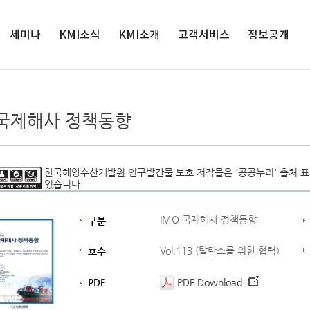
세미나
KMI소식
검색
KMI소개
고객서비스
정보공개
세미나
인재채용
원장실
서비스정책
정보공개
해양수산 전
공지사항
연혁
연구과제제안
공공데이터 개
 국제해사 정책동향
망대회
방
입찰공고
경영목표
클린신고센터
해양정책포
경영공시
보도자료
연구사업
발간자료 구독안
럼
내
사업실명제
영상보도
조직도
한국해양수산개발원 연구발간물 보호 저작물은 '공공누리' 출처 표시
있습니다.
윤리경영
인권경영
IMO 국제해사 정책동향
구분
클린신고센터
KMI 홍보관
Vol.113 (탈탄소를 위한 협력)
호수
오시는 길
PDF
PDF Download