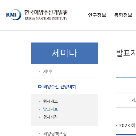
페이스북 페이지
페이스북 프로필
네이버블로그
유튜브
인스타그램
전자도서관
연구정보
동향정보
연구보고서
구독 신청
영상보고서
발간 간행물
세미나
발표
KMI 총서
종간 간행물
학술지
세미나
통계자료
해양교육 교재
해양수산 전망대회
개
행사개요
발표자료
행사사진
2023 
해양정책포럼