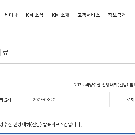
세미나
KMI소식
검색
KMI소개
고객서비스
정보공개
세미나
인재채용
원장실
서비스정책
정보공개
해양수산 전
공지사항
연혁
연구과제제안
공공데이터 개
자료
망대회
방
입찰공고
경영목표
클린신고센터
해양정책포
경영공시
보도자료
연구사업
발간자료 구독안
럼
내
사업실명제
영상보도
조직도
윤리경영
2023 해양수산 전망대회(전남) 
인권경영
클린신고센터
최일자
2023-03-20
조회
KMI 홍보관
오시는 길
해양수산 전망대회(전남) 발표자료 5건입니다.