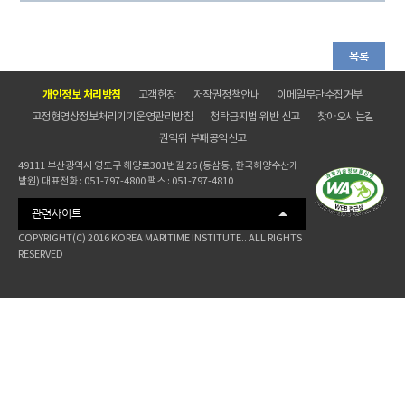
목록
개인정보 처리방침
고객헌장
저작권정책안내
이메일무단수집거부
고정형영상정보처리기기운영관리방침
청탁금지법 위반 신고
찾아오시는길
권익위 부패공익신고
49111 부산광역시 영도구 해양로301번길 26 (동삼동, 한국해양수산개
발원) 대표전화 : 051-797-4800 팩스 : 051-797-4810
관련사이트
COPYRIGHT(C) 2016 KOREA MARITIME INSTITUTE.. ALL RIGHTS
RESERVED