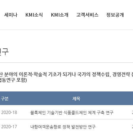
세미나
KMI소식
검색
KMI소개
고객서비스
정보공개
세미나
인재채용
원장실
서비스정책
정보공개
해양수산 전
공지사항
연혁
연구과제제안
공공데이터 개
연구
망대회
방
입찰공고
경영목표
클린신고센터
해양정책포
경영공시
보도자료
연구사업
발간자료 구독안
럼
내
사업실명제
영상보도
조직도
산 분야의 이론적·학술적 기초가 되거나 국가의 정책수립, 경영전략
협동연구 포함)
윤리경영
인권경영
클린신고센터
구분
제목
KMI 홍보관
2020-18
블록체인 기술기반 식품콜드체인 체계 구축 연구
오시는 길
2020-17
내항여객운송항로 정책 발전방안 연구