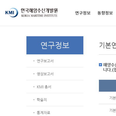
페이스북 페이지
페이스북 프로필
네이버블로그
유튜브
인스타그램
전자도서관
연구정보
동향정보
연구보고서
구독 신청
영상보고서
발간 간행물
연구정보
기본
KMI 총서
종간 간행물
학술지
연구보고서
통계자료
해양수
해양교육 교재
니다.(
영상보고서
KMI 총서
기본 
학술지
기본 
통계자료