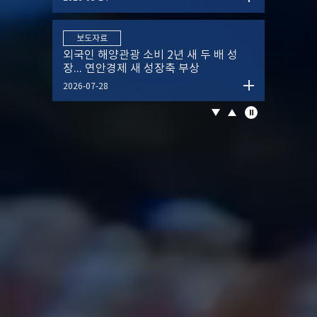
2026-07-29
발간물
세미나
보도자료
[해양정책연구]Vol. 41 No 1
제2회 친환경 북극항로 포럼
외국인 해양관광 소비 2년 새 두 배 성
장... 연안경제 새 성장축 부상
2026-06-30
2026-02-27
2026-07-28
세미나
보도자료
제1회 한-태평양 수산포럼(KOPOFF
한국해양수산개발원(KMI), 항만·물류기
2026)
업 현장 찾아 디지털 전환·공급망 ...
2026-06-18
2026-07-27
보도자료
한국해양수산개발원, 수산기자재산업법
시행 앞두고 국회토론회 개최
2026-08-06