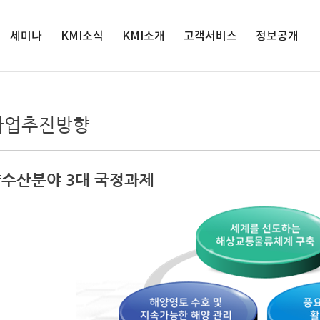
세미나
KMI소식
검색
KMI소개
고객서비스
정보공개
세미나
인재채용
원장실
서비스정책
정보공개
해양수산 전
공지사항
연혁
연구과제제안
공공데이터 개
사업추진방향
망대회
방
입찰공고
경영목표
클린신고센터
해양정책포
경영공시
보도자료
연구사업
발간자료 구독안
럼
내
사업실명제
영상보도
조직도
수산분야 3대 국정과제
윤리경영
인권경영
클린신고센터
KMI 홍보관
오시는 길