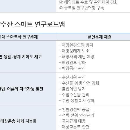
④ 해양영토 수호 및 관리체계 강화
⑤ 글로벌 연구협력망 구축
수산 스마트 연구로드맵
4대 스마트화 연구주제
현안문제 해결
- 해양환경오염 방지
- 해양생태계 보호
민 생활․경제 기여도 제고
- 해양재해·재난 예방
- 해양안보 강화
- 해양공간 관리
- 수산자원 관리
- 수산물 위생·안전 강화
산업․어촌의 지속가능 발전
- 불법어업 방지
- 수입수산물 관리
- 주민 생활복지 강화
- 친환경선박 공급
- 선박·선원 안전관리
해상운송 체계 지능화
- 국제규제 대응
- 해상교통로 안전