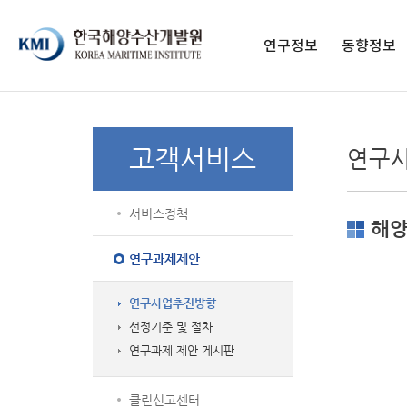
페이스북 페이지
페이스북 프로필
네이버블로그
유튜브
인스타그램
전자도서관
연구정보
동향정보
연구보고서
구독 신청
영상보고서
발간 간행물
고객서비스
연구
KMI 총서
종간 간행물
학술지
서비스정책
통계자료
해양
해양교육 교재
연구과제제안
연구사업추진방향
선정기준 및 절차
연구과제 제안 게시판
클린신고센터