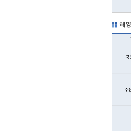
해양
국
수