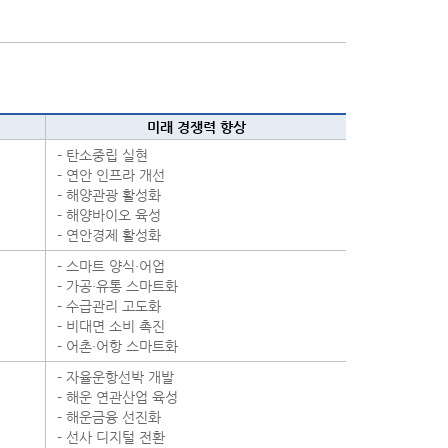
미래 경쟁력 향상
- 탄소중립 실현
- 연안 인프라 개선
- 해양관광 활성화
- 해양바이오 육성
- 연안경제 활성화
- 스마트 양식·어업
- 가공·유통 스마트화
- 수급관리 고도화
- 비대면 소비 촉진
- 어촌·어항 스마트화
- 자율운항선박 개발
- 해운 연관산업 육성
- 해운금융 선진화
- 선사 디지털 전환