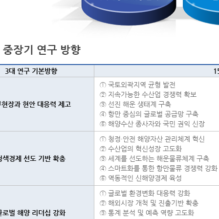
I 중장기 연구 방향
3대 연구 기본방향
1
① 국토외곽지역 균형 발전
② 지속가능한 수산업 경쟁력 확보
부현장과 현안 대응력 제고
③ 선진 해운 생태계 구축
④ 항만 중심의 글로벌 공급망 구축
⑤ 해양수산 종사자와 국민 권익 신장
① 청정·안전 해양자산 관리체계 혁신
② 수산업의 혁신성장 고도화
청색경제 선도 기반 확충
③ 세계를 선도하는 해운물류체계 구축
④ 스마트화를 통한 항만물류 경쟁력 강화
⑤ 역동적인 신해양경제 육성
① 글로벌 환경변화 대응력 강화
② 해외시장 개척 및 진출기반 확충
글로벌 해양 리더십 강화
③ 통계 분석 및 예측 역량 고도화