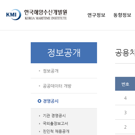
페이스북 페이지
페이스북 프로필
네이버블로그
유튜브
인스타그램
전자도서관
연구정보
동향정보
연구보고서
구독 신청
영상보고서
발간 간행물
정보공개
공용
KMI 총서
종간 간행물
학술지
정보공개
통계자료
해양교육 교재
번호
공공데이터 개방
4
경영공시
3
기관 경영공시
국외출장보고서
2
친인척 채용공개