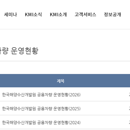
세미나
KMI소식
검색
KMI소개
고객서비스
정보공개
세미나
인재채용
원장실
서비스정책
정보공개
해양수산 전
공지사항
연혁
연구과제제안
공공데이터 개
차량 운영현황
망대회
방
입찰공고
경영목표
클린신고센터
해양정책포
경영공시
보도자료
연구사업
발간자료 구독안
럼
내
사업실명제
영상보도
조직도
윤리경영
제목
인권경영
클린신고센터
한국해양수산개발원 공용차량 운영현황(2026)
KMI 홍보관
한국해양수산개발원 공용차량 운영현황(2025)
오시는 길
한국해양수산개발원 공용차량 운영현황(2024)