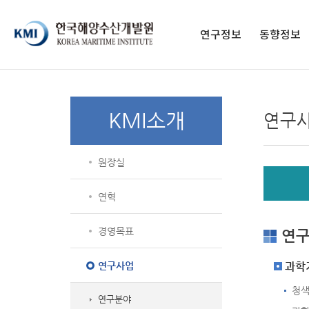
페이스북 페이지
페이스북 프로필
네이버블로그
유튜브
인스타그램
전자도서관
연구정보
동향정보
연구보고서
구독 신청
영상보고서
발간 간행물
KMI소개
연구사
KMI 총서
종간 간행물
학술지
원장실
통계자료
해양교육 교재
연혁
경영목표
연구
연구사업
과학
청색
연구분야