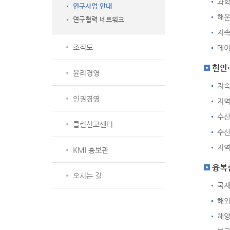
과학
연구사업 안내
해운
연구협력 네트워크
지속
조직도
데이
현안
윤리경영
지속
인권경영
지역
수산
클린신고센터
수산
지역
KMI 홍보관
융복
오시는 길
국제
해외
해양