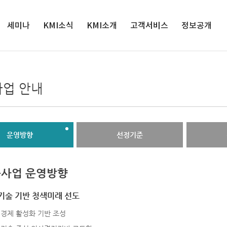
세미나
KMI소식
검색
KMI소개
고객서비스
정보공개
세미나
인재채용
원장실
서비스정책
정보공개
해양수산 전
공지사항
연혁
연구과제제안
공공데이터 개
업 안내
망대회
방
입찰공고
경영목표
클린신고센터
해양정책포
경영공시
보도자료
연구사업
발간자료 구독안
럼
내
사업실명제
영상보도
조직도
운영방향
선정기준
윤리경영
인권경영
클린신고센터
사업 운영방향
KMI 홍보관
오시는 길
기술 기반 청색미래 선도
경제 활성화 기반 조성