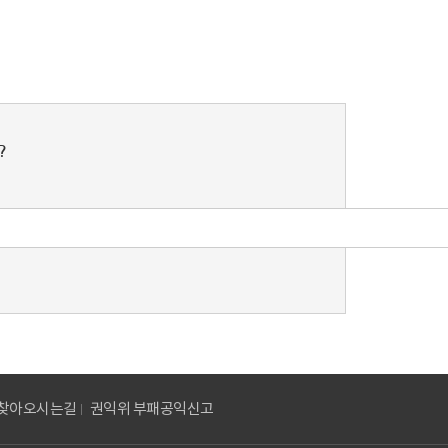
?
찾아오시는길
권익위 부패공익신고