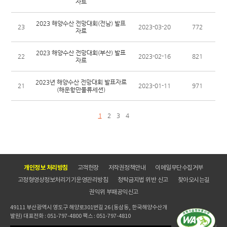
자료
2023 해양수산 전망대회(전남) 발표
23
2023-03-20
772
자료
2023 해양수산 전망대회(부산) 발표
22
2023-02-16
821
자료
2023년 해양수산 전망대회 발표자료
21
2023-01-11
971
(해운항만물류세션)
1
2
3
4
개인정보 처리방침
고객헌장
저작권정책안내
이메일무단수집거부
고정형영상정보처리기기운영관리방침
청탁금지법 위반 신고
찾아오시는길
권익위 부패공익신고
49111 부산광역시 영도구 해양로301번길 26 (동삼동, 한국해양수산개
발원) 대표전화 : 051-797-4800 팩스 : 051-797-4810