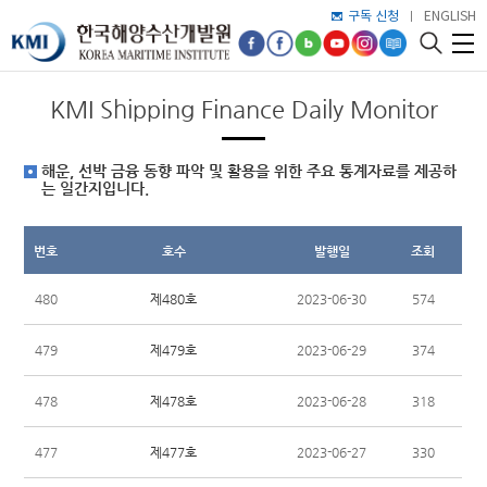
구독 신청
ENGLISH
KMI Shipping Finance Daily Monitor
해운, 선박 금융 동향 파악 및 활용을 위한 주요 통계자료를 제공하
는 일간지입니다.
번호
호수
발행일
조회
제480호
480
2023-06-30
574
제479호
479
2023-06-29
374
제478호
478
2023-06-28
318
제477호
477
2023-06-27
330