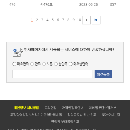
제476호
476
2023-06-26
357
1
2
3
4
5
6
7
8
9
10
현재페이지에서 제공되는 서비스에 대하여 만족하십니까?
매우만족
만족
보통
불만족
매우불만족
개인정보 처리방침
고객헌장
저작권정책안내
이메일무단수집거부
고정형영상정보처리기기운영관리방침
청탁금지법 위반 신고
찾아오시는길
권익위 부패공익신고