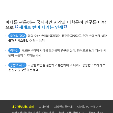
바다를 관통하는 국제적인 시각과 다학문적 연구를 바탕
으로
세계로 뻗어 나가는 인재
국제적 감각
해양 수산 분야의 국제적인 동향을 파악하고 유관 분야 세계 석학
들과 의사소통할 수 있는 능력
적극성
새로운 분야에 과감히 도전하며 연구를 질적, 양적으로 보다 개선하기
위해 꾸준히 노력하는 자세
융합적 사고
다양한 학문을 결합하고 통합하며 더 나아가 응용함으로써 새로
운 분야를 창출하는 능력
개인정보 처리방침
고객헌장
저작권정책안내
이메일무단수집거부
고정형영상정보처리기기운영관리방침
청탁금지법 위반 신고
찾아오시는길