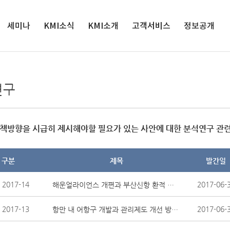
세미나
KMI소식
검색
KMI소개
고객서비스
정보공개
세미나
인재채용
원장실
서비스정책
정보공개
해양수산 전
공지사항
연혁
연구과제제안
공공데이터 개
연구
망대회
방
입찰공고
경영목표
클린신고센터
해양정책포
경영공시
보도자료
연구사업
발간자료 구독안
럼
내
사업실명제
영상보도
조직도
책방향을 시급히 제시해야할 필요가 있는 사안에 대한 분석연구 관련 
윤리경영
인권경영
구분
제목
발간일
클린신고센터
KMI 홍보관
2017-14
2017-06-
해운얼라이언스 개편과 부산신항 환적 운영 개선방향 연구
오시는 길
2017-13
2017-06-
항만 내 어항구 개발과 관리제도 개선 방안에 관한 연구