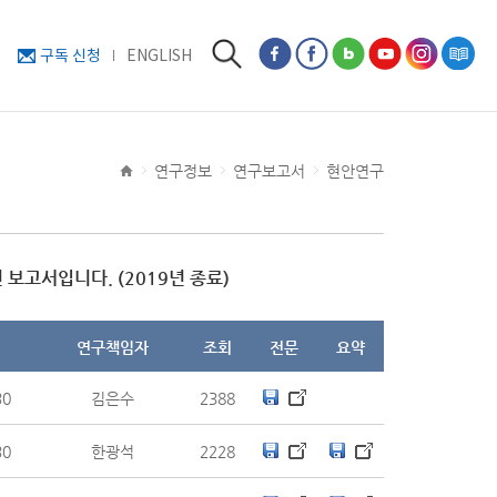
구독 신청
ENGLISH
연구정보
연구보고서
현안연구
보고서입니다. (2019년 종료)
연구책임자
조회
전문
요약
30
김은수
2388
30
한광석
2228