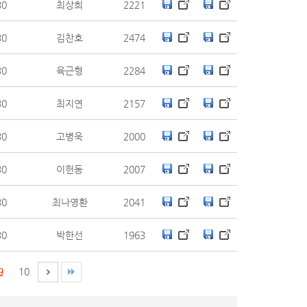
30
최상희
2221
30
김찬호
2474
30
육근형
2284
30
최지연
2157
30
고병욱
2000
30
이헌동
2007
30
최나영환
2041
30
박한선
1963
9
10