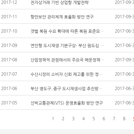
2017-12
2017-09-
전자상거래 기반 상업항 개발전략
2017-11
2017-09-
항만보안 관리체계 효율화 방안 연구
2017-10
2017-06-
갯벌 복원 수요 확대에 따른 복원 표준모형 개발 방향
2017-09
2017-06-
연안형 도시재생 기본구상- 부산 원도심 및 영도지역 사례 분석 -
2017-08
2017-09-
산업정책적 관점에서의 주요국 해운정책 분석 및 정책방향 연구
2017-07
2017-06-
수산시장의 소비자 신뢰 제고를 위한 정책 지원방안 연구
2017-06
2017-06-
부산 영도구․중구 도시재생사업 추진방안 – 한진중공업․자갈치시장 사례 중심 -
2017-05
2017-06-
선박교통관제(VTS) 운영효율화 방안 연구
1
2
3
4
5
6
7
8