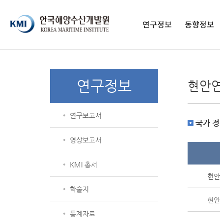
페이스북 페이지
페이스북 프로필
네이버블로그
유튜브
인스타그램
전자도서관
연구정보
동향정보
연구보고서
구독 신청
영상보고서
발간 간행물
연구정보
현안
KMI 총서
종간 간행물
학술지
연구보고서
통계자료
국가 정
해양교육 교재
영상보고서
KMI 총서
현안 
학술지
현안 
통계자료