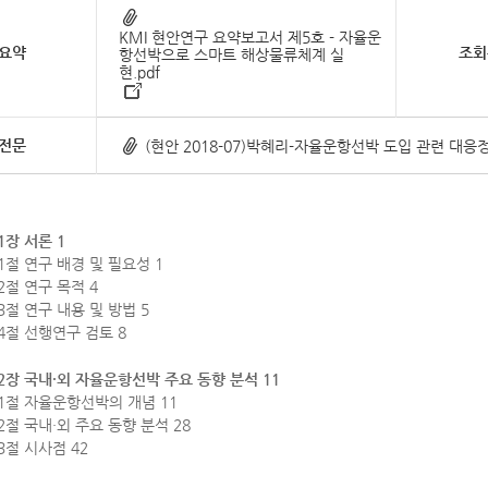
KMI 현안연구 요약보고서 제5호 - 자율운
요약
조회
항선박으로 스마트 해상물류체계 실
현.pdf
전문
(현안 2018-07)박혜리-자율운항선박 도입 관련 대응정
1장 서론 1
1절 연구 배경 및 필요성 1
2절 연구 목적 4
3절 연구 내용 및 방법 5
4절 선행연구 검토 8
2장 국내·외 자율운항선박 주요 동향 분석 11
1절 자율운항선박의 개념 11
2절 국내·외 주요 동향 분석 28
3절 시사점 42