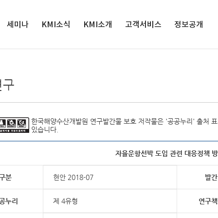
세미나
KMI소식
검색
KMI소개
고객서비스
정보공개
세미나
인재채용
원장실
서비스정책
정보공개
해양수산 전
공지사항
연혁
연구과제제안
공공데이터 개
연구
망대회
방
입찰공고
경영목표
클린신고센터
해양정책포
경영공시
보도자료
연구사업
발간자료 구독안
럼
내
사업실명제
영상보도
조직도
한국해양수산개발원 연구발간물 보호 저작물은 '공공누리' 출처 표시
있습니다.
윤리경영
인권경영
자율운항선박 도입 관련 대응정책 방
클린신고센터
KMI 홍보관
구분
현안 2018-07
발간
오시는 길
공누리
제 4유형
연구책