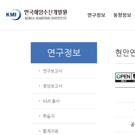
페이스북 페이지
페이스북 프로필
네이버블로그
유튜브
인스타그램
전자도서관
연구정보
동향정보
연구보고서
구독 신청
영상보고서
발간 간행물
연구정보
현안
KMI 총서
종간 간행물
학술지
연구보고서
통계자료
해양교육 교재
영상보고서
KMI 총서
학술지
공
통계자료