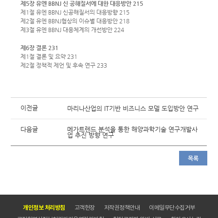
제5장 유엔 BBNJ 신 공해질서에 대한 대응방안 215
제1절 유엔 BBNJ 신공해질서의 대응방향 215
제2절 유엔 BBNJ협상의 이슈별 대응방안 218
제3절 유엔 BBNJ 대응체계의 개선방안 224
제6장 결론 231
제1절 결론 및 요약 231
제2절 정책적 제언 및 후속 연구 233
이전글
마리나산업의 IT기반 비즈니스 모델 도입방안 연구
다음글
메가트렌드 분석을 통한 해양과학기술 연구개발사
업 추진 방향 연구
목록
개인정보 처리방침
고객헌장
저작권정책안내
이메일무단수집거부