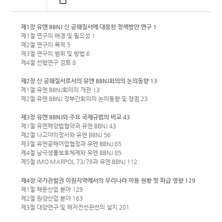
제1장 유엔 BBNJ 신 공해질서에 대응한 정책방안 연구 1
제1절 연구의 배경 및 필요성 1
제2절 연구의 목적 5
제3절 연구의 범위 및 방법 6
제4절 선행연구 검토 8
제2장 신 공해질서로서의 유엔 BBNJ회의의 논의동향 13
제1절 유엔 BBNJ회의의 개관 13
제2절 유엔 BBNJ 정부간회의의 논의동향 및 쟁점 23
제3장 유엔 BBNJ와 주요 국제규범의 비교 43
제1절 유엔해양법협약과 유엔 BBNJ 43
제2절 나고야의정서와 유엔 BBNJ 56
제3절 유엔공해어업협정과 유엔 BBNJ 65
제4절 남극생물보호체제와 유엔 BBNJ 85
제5절 IMO MARPOL 73/78과 유엔 BBNJ 112
제4장 국가관할권 이원지역에서의 우리나라 이용 현황 및 파급 영향 129
제1절 해운산업 분야 129
제2절 원양산업 분야 163
제3절 대양연구 및 해저전선관선의 설치 201