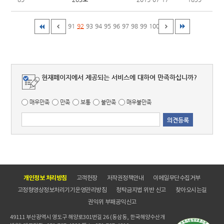
91
92
93
94
95
96
97
98
99
100
현재페이지에서 제공되는 서비스에 대하여 만족하십니까?
매우만족
만족
보통
불만족
매우불만족
개인정보 처리방침
고객헌장
저작권정책안내
이메일무단수집거부
고정형영상정보처리기기운영관리방침
청탁금지법 위반 신고
찾아오시는길
권익위 부패공익신고
49111 부산광역시 영도구 해양로301번길 26 (동삼동, 한국해양수산개