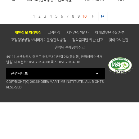
1
2
3
4
5
6
7
8
9
10
개인정보 처리방침
고객헌장
저작권정책안내
이메일무단수집거부
고정형영상정보처리기기운영관리방침
청탁금지법 위반 신고
찾아오시는길
권익위 부패공익신고
49111 부산광역시 영도구 해양로301번길 26 (동삼동, 한국해양수산개
발원) 대표전화 : 051-797-4800 팩스 : 051-797-4810
관련사이트
COPYRIGHT(C) 2016 KOREA MARITIME INSTITUTE.. ALL RIGHTS
RESERVED