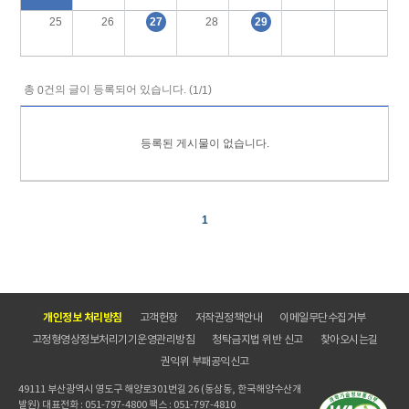
27
29
25
26
28
총
건의 글이 등록되어 있습니다. (
)
0
1/1
등록된 게시물이 없습니다.
1
개인정보 처리방침
고객헌장
저작권정책안내
이메일무단수집거부
고정형영상정보처리기기운영관리방침
청탁금지법 위반 신고
찾아오시는길
권익위 부패공익신고
49111 부산광역시 영도구 해양로301번길 26 (동삼동, 한국해양수산개
발원) 대표전화 : 051-797-4800 팩스 : 051-797-4810