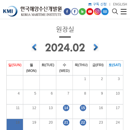
구독 신청
ENGLISH
원장실
일(SUN)
월
화(TUE)
수
목(THU)
금(FRI)
토(SAT)
(MON)
(WED)
1
2
3
4
5
6
7
8
9
10
14
15
11
12
13
16
17
21
22
18
19
20
23
24